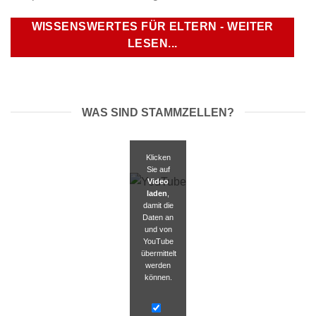
WISSENSWERTES FÜR ELTERN - WEITER
LESEN...
WAS SIND STAMMZELLEN?
Klicken
Sie auf
Video
laden
,
damit die
Daten an
und von
YouTube
übermittelt
werden
können.