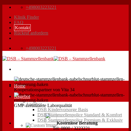
Zum
+498003223221
Inhalt
Klinik Finder
springen
FAQ
Kontakt
Rückruf anfordern
+498003223221
Home
Kooperationspartner von Vita 34
Angebot
Angebot
GMP-zertifizierte Laborqualität
DSB Kindervorsorge Basis
DSB Stammzellenpolice Standard & Komfort
DSB Stammzellenpolice Premium & Exklusiv
Kostenlose Beratung
Tel: 0800 / 3223221