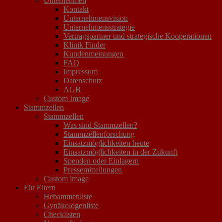
Unternehmen
Wochen keine schriftliche Mitteilung an die DSB/den DSB-
Kontakt
Vertragspartner, so gilt dies als Zustimmung zur Weiterlagerung
Unternehmensvision
und es wird die Vergütung gemäß § 5 in Rechnung gestellt.
Unternehmensstrategie
(4) Die DSB/der DSB-Vertragspartner können sich zur Erfüllung
Vertragspartner und strategische Kooperationen
ihrer Pflichten zuverlässiger Erfüllungsgehilfen bedienen. Die
Klinik Finder
Zustimmung der gesetzlichen Vertreter ist hierfür nicht
Kundenmeinungen
erforderlich.
FAQ
(5) Den gesetzlichen Vertretern ist bekannt, dass sich der
Impressum
Anwendungsbereich von Nabelschnurblutzellen noch in der
Datenschutz
Erforschung und Entwicklung befindet. Aktuell werden die
AGB
eingelagerten Nabelschnurblutstammzellen für die
Custom Image
hämatopoetische Rekonstitution des Knochenmarks nach
Stammzellen
Hochdosis-Chemotherapie verwendet, sofern die hierfür
Stammzellen
erforderlichen Spezifikationen des Nabelschnurblutpräparates
Was sind Stammzellen?
nach dem gegenwärtigen Stand der wissenschaftlichen
Stammzellenforschung
Erkenntnisse eingehalten werden. Ergibt die Qualitätsprüfdung,
Einsatzmöglichkeiten heute
dass die Lagerung möglich ist, die Spezifikationen zur
Einsatzmöglichkeiten in der Zukunft
hämatopoetischen Anwendung jedoch nicht erfüllt sind, wird das
Spenden oder Einlagern
Nabelschnurblut dennoch eingelagert, um es künftig
Pressemitteilungen
möglicherweise bei sich mit der Weiterentwicklung des Stands
Custom image
der wissenschaftlichen und medizin-technischen Erkenntnisse
Für Eltern
ändernden Spezifikationen zu therapeutischen Zwecken nutzen
Hebammenliste
zu können. Die gesetzlichen Vertreter stimmen der Einlagerung
Gynäkologenliste
auch deshalb für den Fall zu, dass die derzeit gültigen
Checklisten