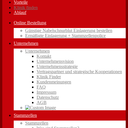
Vorteile
Klinik finden
Ablauf
Online Bestellung
Günstige Nabelschnurblut Einlagerung bestellen
Ermäßigte Einlagerung + Stammzellenpolice
Unternehmen
Unternehmen
Kontakt
Unternehmensvision
Unternehmensstrategie
Vertragspartner und strategische Kooperationen
Klinik Finder
Kundenmeinungen
FAQ
Impressum
Datenschutz
AGB
Stammzellen
Stammzellen