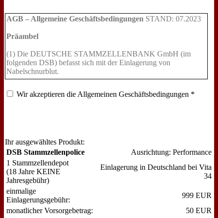
AGB – Allgemeine Geschäftsbedingungen
STAND: 07.2023
Präambel
(1) Die DEUTSCHE STAMMZELLENBANK GmbH (im
folgenden DSB) befasst sich mit der Einlagerung von
Nabelschnurblut.
(2) Die Verfügungsbefugnis über die Nabelschnurblut-
Wir akzeptieren die Allgemeinen Geschäftsbedingungen *
Präparation steht ausschließlich dem Kind als Eigentümer zu,
eine Verwendung durch die DSB oder Dritte ist ausgeschlossen.
Bis zur Volljährigkeit wird das Kind durch seine
Sorgeberechtigten (im Folgenden gesetzliche Vertreter) vertreten.
(3) Nabelschnurblut ist das unmittelbar nach der Durchtrennung
Ihr ausgewähltes Produkt:
der Nabelschnur aus der Plazenta und dem anhängenden
DSB Stammzellenpolice
Ausrichtung:
Performance
Nabelschnurrest gewonnene kindliche Blut. Die zukünftigen
1 Stammzellendepot
Einlagerung in Deutschland bei Vita
Verwendungsmöglichkeiten des Nabelschnurbluts lassen sich
(18 Jahre KEINE
34
zum gegenwärtigen Zeitpunkt noch nicht in vollem Umfang
Jahresgebühr)
absehen.
einmalige
999
EUR
Einlagerungsgebühr:
(4) Die Präparation und Einlagerung des Nabelschnurbluts
monatlicher Vorsorgebetrag:
50
EUR
erfolgt im GMP Labor der in Deutschland ansässigen,