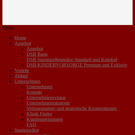
Menü
Home
Angebot
Angebot
DSB Basis
DSB Stammzellenpolice Standard und Komfort
DSB KINDERVORSORGE Premium und Exklusiv
Vorteile
Ablauf
Unternehmen
Unternehmen
Kontakt
Unternehmensvision
Unternehmensstrategie
Vertragspartner und strategische Kooperationen
Klinik Finder
Kundenmeinungen
FAQ
Stammzellen