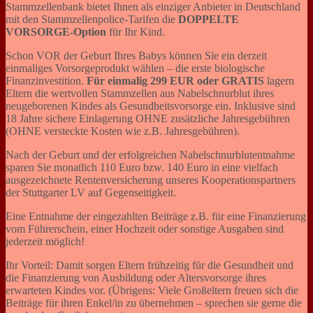
Stammzellenbank bietet Ihnen als einziger Anbieter in Deutschland
mit den Stammzellenpolice-Tarifen die
DOPPELTE
VORSORGE-Option
für Ihr Kind.
Schon VOR der Geburt Ihres Babys können Sie ein derzeit
einmaliges Vorsorgeprodukt wählen – die erste biologische
Finanzinvestition.
Für einmalig 299 EUR oder GRATIS
lagern
Eltern die wertvollen Stammzellen aus Nabelschnurblut ihres
neugeborenen Kindes als Gesundheitsvorsorge ein. Inklusive sind
18 Jahre sichere Einlagerung OHNE zusätzliche Jahresgebühren
(OHNE versteckte Kosten wie z.B. Jahresgebühren).
Nach der Geburt und der erfolgreichen Nabelschnurblutentnahme
sparen Sie monatlich 110 Euro bzw. 140 Euro in eine vielfach
ausgezeichnete Rentenversicherung unseres Kooperationspartners
der Stuttgarter LV auf Gegenseitigkeit.
Eine Entnahme der eingezahlten Beiträge z.B. für eine Finanzierung
vom Führerschein, einer Hochzeit oder sonstige Ausgaben sind
jederzeit möglich!
Ihr Vorteil: Damit sorgen Eltern frühzeitig für die Gesundheit und
die Finanzierung von Ausbildung oder Altersvorsorge ihres
erwarteten Kindes vor. (Übrigens: Viele Großeltern freuen sich die
Beiträge für ihren Enkel/in zu übernehmen – sprechen sie gerne die