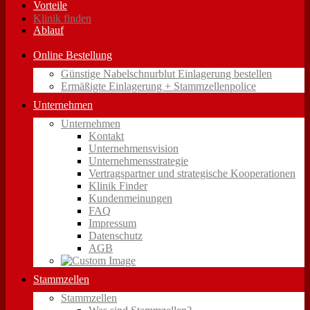
Vorteile
Klinik finden
Ablauf
Online Bestellung
Günstige Nabelschnurblut Einlagerung bestellen
Ermäßigte Einlagerung + Stammzellenpolice
Unternehmen
Unternehmen
Kontakt
Unternehmensvision
Unternehmensstrategie
Vertragspartner und strategische Kooperationen
Klinik Finder
Kundenmeinungen
FAQ
Impressum
Datenschutz
AGB
Stammzellen
Stammzellen