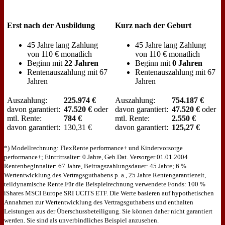
Erst nach der Ausbildung
Kurz nach der Geburt
45 Jahre lang Zahlung
45 Jahre lang Zahlung
von 110 € monatlich
von 110 € monatlich
Beginn mit
22 Jahren
Beginn mit
0 Jahren
Rentenauszahlung mit 67
Rentenauszahlung mit 67
Jahren
Jahren
Auszahlung:
225.974 €
Auszahlung:
754.187 €
davon garantiert:
47.520 €
oder
davon garantiert:
47.520 €
oder
mtl. Rente:
784 €
mtl. Rente:
2.550 €
davon garantiert:
130,31 €
davon garantiert:
125,27 €
*) Modellrechnung: FlexRente performance+ und Kindervorsorge
performance+; Eintrittsalter: 0 Jahre, Geb.Dat. Versorger 01.01.2004
Rentenbeginnalter: 67 Jahre, Beitragszahlungsdauer: 45 Jahre; 6 %
Wertentwicklung des Vertragsguthabens p. a., 25 Jahre Rentengarantiezeit,
teildynamische Rente.Für die Beispielrechnung verwendete Fonds: 100 %
iShares MSCI Europe SRI UCITS ETF. Die Werte basieren auf hypothetischen
Annahmen zur Wertentwicklung des Vertragsguthabens und enthalten
Leistungen aus der Überschussbeteiligung. Sie können daher nicht garantiert
werden. Sie sind als unverbindliches Beispiel anzusehen.