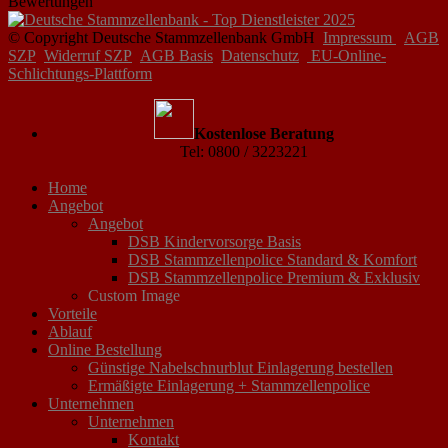
Bewertungen
© Copyright Deutsche Stammzellenbank GmbH
Impressum
AGB
SZP
Widerruf SZP
AGB Basis
Datenschutz
EU-Online-
Schlichtungs-Plattform
Kostenlose Beratung
Tel: 0800 / 3223221
Home
Angebot
Angebot
DSB Kindervorsorge Basis
DSB Stammzellenpolice Standard & Komfort
DSB Stammzellenpolice Premium & Exklusiv
Custom Image
Vorteile
Ablauf
Online Bestellung
Günstige Nabelschnurblut Einlagerung bestellen
Ermäßigte Einlagerung + Stammzellenpolice
Unternehmen
Unternehmen
Kontakt