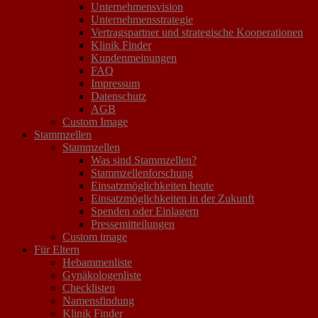
Unternehmensvision
Unternehmensstrategie
Vertragspartner und strategische Kooperationen
Klinik Finder
Kundenmeinungen
FAQ
Impressum
Datenschutz
AGB
Custom Image
Stammzellen
Stammzellen
Was sind Stammzellen?
Stammzellenforschung
Einsatzmöglichkeiten heute
Einsatzmöglichkeiten in der Zukunft
Spenden oder Einlagern
Pressemitteilungen
Custom image
Für Eltern
Hebammenliste
Gynäkologenliste
Checklisten
Namensfindung
Klinik Finder