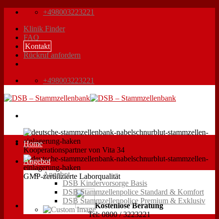
Zum
+498003223221
Inhalt
Klinik Finder
springen
FAQ
Kontakt
Rückruf anfordern
+498003223221
Home
Kooperationspartner von Vita 34
Angebot
Angebot
GMP-zertifizierte Laborqualität
DSB Kindervorsorge Basis
DSB Stammzellenpolice Standard & Komfort
DSB Stammzellenpolice Premium & Exklusiv
Kostenlose Beratung
Tel: 0800 / 3223221