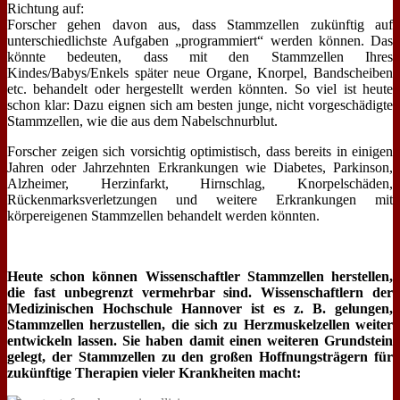
Richtung auf:
Forscher gehen davon aus, dass Stammzellen zukünftig auf
unterschiedlichste Aufgaben „programmiert“ werden können. Das
könnte bedeuten, dass mit den Stammzellen Ihres
Kindes/Babys/Enkels später neue Organe, Knorpel, Bandscheiben
etc. behandelt oder hergestellt werden könnten. So viel ist heute
schon klar: Dazu eignen sich am besten junge, nicht vorgeschädigte
Stammzellen, wie die aus dem Nabelschnurblut.
Forscher zeigen sich vorsichtig optimistisch, dass bereits in einigen
Jahren oder Jahrzehnten Erkrankungen wie Diabetes, Parkinson,
Alzheimer, Herzinfarkt, Hirnschlag, Knorpelschäden,
Rückenmarksverletzungen und weitere Erkrankungen mit
körpereigenen Stammzellen behandelt werden könnten.
Heute schon können Wissenschaftler Stammzellen herstellen,
die fast unbegrenzt vermehrbar sind. Wissenschaftlern der
Medizinischen Hochschule Hannover ist es z. B. gelungen,
Stammzellen herzustellen, die sich zu Herzmuskelzellen weiter
entwickeln lassen. Sie haben damit einen weiteren Grundstein
gelegt, der Stammzellen zu den großen Hoffnungsträgern für
zukünftige Therapien vieler Krankheiten macht: