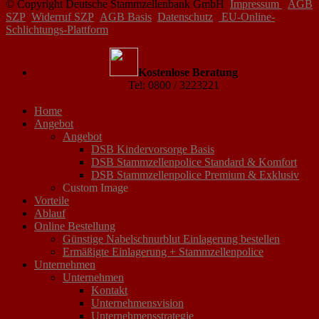
© Copyright Deutsche Stammzellenbank GmbH
Impressum
AGB
SZP
Widerruf SZP
AGB Basis
Datenschutz
EU-Online-
Schlichtungs-Plattform
Kostenlose Beratung
Tel: 0800 / 3223221
Home
Angebot
Angebot
DSB Kindervorsorge Basis
DSB Stammzellenpolice Standard & Komfort
DSB Stammzellenpolice Premium & Exklusiv
Custom Image
Vorteile
Ablauf
Online Bestellung
Günstige Nabelschnurblut Einlagerung bestellen
Ermäßigte Einlagerung + Stammzellenpolice
Unternehmen
Unternehmen
Kontakt
Unternehmensvision
Unternehmensstrategie