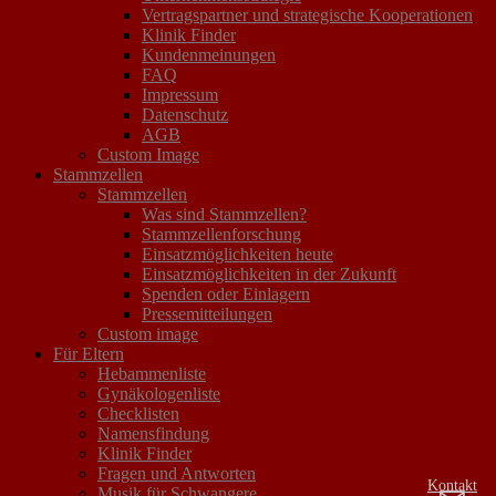
Vertragspartner und strategische Kooperationen
Klinik Finder
Kundenmeinungen
FAQ
Impressum
Datenschutz
AGB
Custom Image
Stammzellen
Stammzellen
Was sind Stammzellen?
Stammzellenforschung
Einsatzmöglichkeiten heute
Einsatzmöglichkeiten in der Zukunft
Spenden oder Einlagern
Pressemitteilungen
Custom image
Für Eltern
Hebammenliste
Gynäkologenliste
Checklisten
Namensfindung
Klinik Finder
Fragen und Antworten
Kontakt
Musik für Schwangere