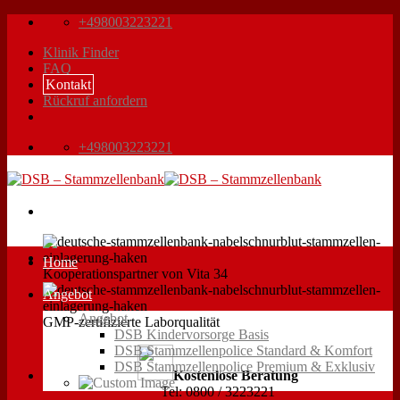
Zum
+498003223221
Inhalt
Klinik Finder
springen
FAQ
Kontakt
Rückruf anfordern
+498003223221
Home
Kooperationspartner von Vita 34
Angebot
Angebot
GMP-zertifizierte Laborqualität
DSB Kindervorsorge Basis
DSB Stammzellenpolice Standard & Komfort
DSB Stammzellenpolice Premium & Exklusiv
Kostenlose Beratung
Tel: 0800 / 3223221