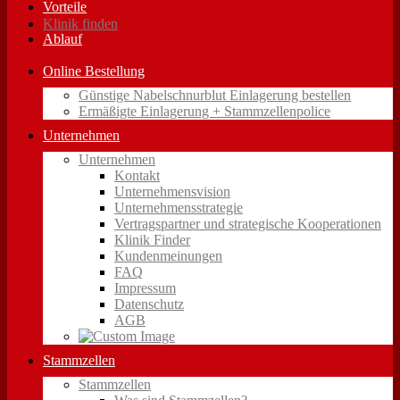
Vorteile
Klinik finden
Ablauf
Online Bestellung
Günstige Nabelschnurblut Einlagerung bestellen
Ermäßigte Einlagerung + Stammzellenpolice
Unternehmen
Unternehmen
Kontakt
Unternehmensvision
Unternehmensstrategie
Vertragspartner und strategische Kooperationen
Klinik Finder
Kundenmeinungen
FAQ
Impressum
Datenschutz
AGB
Stammzellen
Stammzellen