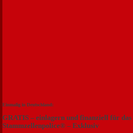
Einmalig in Deutschland:
GRATIS – einlagern und finanziell für da
Stammzellenpolice® – Exklusiv