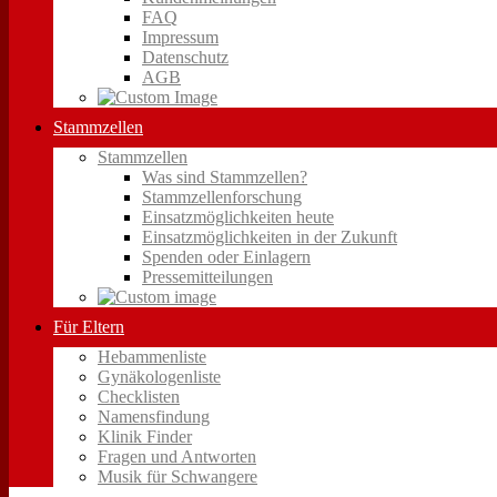
FAQ
Impressum
Datenschutz
AGB
Stammzellen
Stammzellen
Was sind Stammzellen?
Stammzellenforschung
Einsatzmöglichkeiten heute
Einsatzmöglichkeiten in der Zukunft
Spenden oder Einlagern
Pressemitteilungen
Für Eltern
Hebammenliste
Gynäkologenliste
Checklisten
Namensfindung
Klinik Finder
Fragen und Antworten
Musik für Schwangere