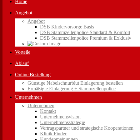
Home
Angebot
Angebot
DSB Kindervorsorge Basis
DSB Stammzellenpolice Standard & Komfort
DSB Stammzellenpolice Premium & Exklusiv
Vorteile
Ablauf
Online Bestellung
Günstige Nabelschnurblut Einlagerung bestellen
Ermäßigte Einlagerung + Stammzellenpolice
Unternehmen
Unternehmen
Kontakt
Unternehmensvision
Unternehmensstrategie
Vertragspartner und strategische Kooperationen
Klinik Finder
Kundenmeinungen