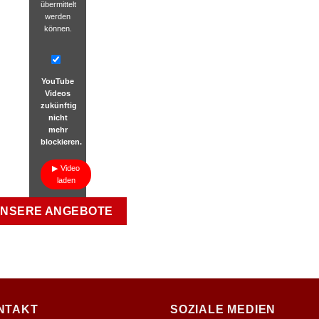
übermittelt
werden
können.
YouTube
Videos
zukünftig
nicht
mehr
blockieren.
Video
laden
NSERE ANGEBOTE
NTAKT
SOZIALE MEDIEN