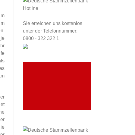
im
Im
Sie erreichen uns kostenlos
n.
unter der Telefonnummer:
je
0800 - 322 322 1
ehr
fe
ls
as
am
KLINIK FINDEN
er
et
ine
der
Sie
er