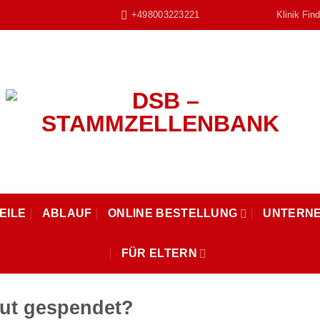
+498003223221
Klinik Fin
EILE
ABLAUF
ONLINE BESTELLUNG
UNTERN
FÜR ELTERN
lut gespendet?