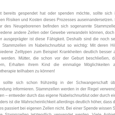
t bereits gespendet hat oder spenden möchte, sollte sich 
 den Risiken und Kosten dieses Prozesses auseinandersetzen. 
ur des Neugeborenen befinden sich sogenannte Stammzelle
schiedene andere Zellen oder Gewebe verwandeln können, doch 
r ausgeprägter ist diese Fähigkeit. Deshalb sind die noch s
 Stammzellen im Nabelschnurblut so wichtig: Mit deren Hil
edene Zelltypen zum Beispiel Krankheiten deutlich besser a
werden. Mütter, die schon vor der Geburt beschließen, d
ern, Erhalten ihrem Kind die einmalige Möglichkeiten 
ntherapie teilhaben zu können!
sollte sich schon frühzeitig in der Schwangerschaft üb
ndung informieren. Stammzellen werden in der Regel verwend
en – entweder durch das eigene Nabelschnurblut oder durch e
s ist die Wahrscheinlichkeit allerdings deutlich höher, dass 
es passiert bei eigenen Zellen nicht. Bei einer Spende wissen 
re Stammzellen letztendlich verwendet werden. Viele Anbiet