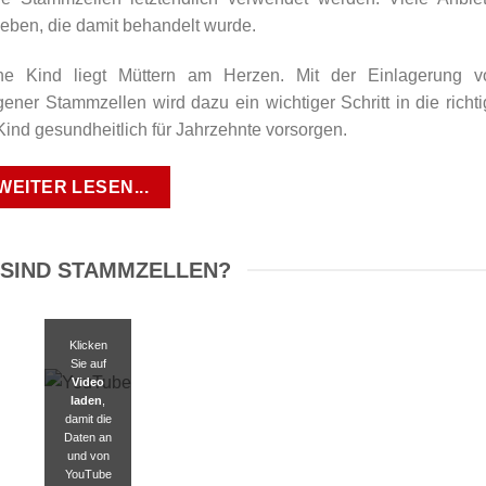
geben, die damit behandelt wurde.
ne Kind liegt Müttern am Herzen. Mit der Einlagerung v
ener Stammzellen wird dazu ein wichtiger Schritt in die richt
Kind gesundheitlich für Jahrzehnte vorsorgen.
EITER LESEN...
SIND STAMMZELLEN?
Klicken
Sie auf
Video
laden
,
damit die
Daten an
und von
YouTube