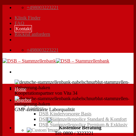
Zum
+498003223221
Inhalt
Klinik Finder
springen
FAQ
Kontakt
Rückruf anfordern
+498003223221
Home
Kooperationspartner von Vita 34
Angebot
Angebot
GMP-zertifizierte Laborqualität
DSB Kindervorsorge Basis
DSB Stammzellenpolice Standard & Komfort
DSB Stammzellenpolice Premium & Exklusiv
Kostenlose Beratung
Tel: 0800 / 3223221