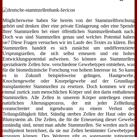
Möglicherweise haben Sie bereits von der Stammzellforschung
gehört und denken über eine private Einlagerung oder eine Spende
Ihrer Stammzellen bei einer öffentlichen Stammzellenbank nach.
Doch was sind Stammzellen genau und welches Potential haben
sie? Diese Fragen versuchen wir im Laufe des Textes zu klären. Bei
Stammzellen handelt es sich zunächst um undifferenzierte
Ursprungszellen, die sich selbst erneuern und ein hohes
Entwicklungspotential aufweisen. So können aus Stammzellen
spezialisierte Zellen bzw. verschiedene Gewebetypen entstehen, was
für die biomedizinische Forschung von hohem Interesse ist. So kann
es in Zukunft beispielsweise gelingen, Hautgewebe,
Knochengewebe oder Knorpelgewebe auf der Grundlage
transplantierter Stammzellen zu ersetzen. Doch kommen wir erst
einmal zurück zum menschlichen Körper und den darin enthaltenen
Stammzellen. Alle Zellen in unserem Körper unterliegen einem
natürlichen Alterungsprozess, der mit jeder Zellteilung
voranschreitet und irgendwann zu einem Verlust der
Teilungsfähigkeit führt. Ständig sterben Zellen der Haut oder des
Blutsystems ab. Die Zellen, die für die Erneuerung dieser Gewebe
zuständig sind, nennt man adulte Stammzellen. Sie werden auch als
multipotent bezeichnet, da sie nur Zellen bestimmter Gewebetypen
erzeugen können. Des Weiteren gibt es sogenannte totipotente