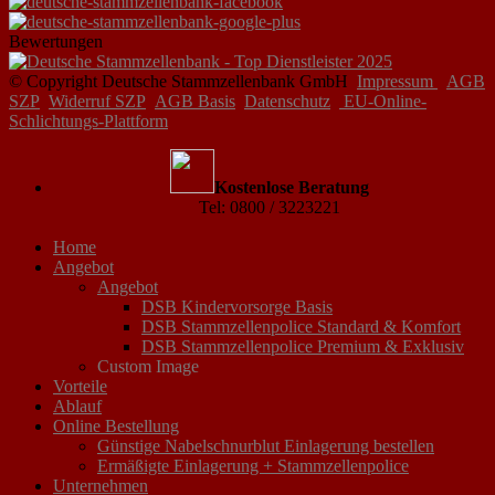
Bewertungen
© Copyright Deutsche Stammzellenbank GmbH
Impressum
AGB
SZP
Widerruf SZP
AGB Basis
Datenschutz
EU-Online-
Schlichtungs-Plattform
Kostenlose Beratung
Tel: 0800 / 3223221
Home
Angebot
Angebot
DSB Kindervorsorge Basis
DSB Stammzellenpolice Standard & Komfort
DSB Stammzellenpolice Premium & Exklusiv
Custom Image
Vorteile
Ablauf
Online Bestellung
Günstige Nabelschnurblut Einlagerung bestellen
Ermäßigte Einlagerung + Stammzellenpolice
Unternehmen