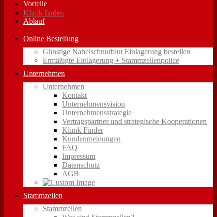
Vorteile
Klinik finden
Ablauf
Online Bestellung
Günstige Nabelschnurblut Einlagerung bestellen
Ermäßigte Einlagerung + Stammzellenpolice
Unternehmen
Unternehmen
Kontakt
Unternehmensvision
Unternehmensstrategie
Vertragspartner und strategische Kooperationen
Klinik Finder
Kundenmeinungen
FAQ
Impressum
Datenschutz
AGB
Stammzellen
Stammzellen