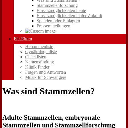
Was sind Stammzellen?
Stammzellenforschung
Einsatzmöglichkeiten heute
Einsatzmöglichkeiten in der Zukunft
Spenden oder Einlagern
Pressemitteilungen
Für Eltern
Hebammenliste
Gynäkologenliste
Checklisten
Namensfindung
Klinik Finder
Fragen und Antworten
Musik für Schwangere
Was sind Stammzellen?
Adulte Stammzellen, embryonale
Stammzellen und Stammzellforschung