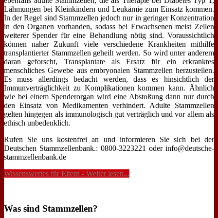
ebenfalls adulte Stammzellen, die als Therapie bei Diabetes Typ 1,
Lähmungen bei Kleinkindern und Leukämie zum Einsatz kommen.
In der Regel sind Stammzellen jedoch nur in geringer Konzentration
in den Organen vorhanden, sodass bei Erwachsenen meist Zellen
weiterer Spender für eine Behandlung nötig sind. Voraussichtlich
können naher Zukunft viele verschiedene Krankheiten mithilfe
transplantierter Stammzellen geheilt werden. So wird unter anderem
daran geforscht, Transplantate als Ersatz für ein erkranktes
menschliches Gewebe aus embryonalen Stammzellen herzustellen.
Es muss allerdings bedacht werden, dass es hinsichtlich der
Immunverträglichkeit zu Komplikationen kommen kann. Ähnlich
wie bei einem Spenderorgan wird eine Abstoßung dann nur durch
den Einsatz von Medikamenten verhindert. Adulte Stammzellen
gelten hingegen als immunologisch gut verträglich und vor allem als
ethisch unbedenklich.
Rufen Sie uns kostenfrei an und informieren Sie sich bei der
Deutschen Stammzellenbank.: 0800-3223221 oder info@deutsche-
stammzellenbank.de
Wissenswertes für Eltern - Weiter lesen...
Was sind Stammzellen?