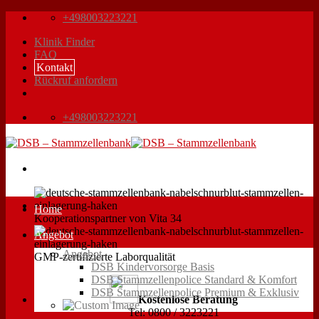
Zum
+498003223221
Inhalt
Klinik Finder
springen
FAQ
Kontakt
Rückruf anfordern
+498003223221
Home
Kooperationspartner von Vita 34
Angebot
Angebot
GMP-zertifizierte Laborqualität
DSB Kindervorsorge Basis
DSB Stammzellenpolice Standard & Komfort
DSB Stammzellenpolice Premium & Exklusiv
Kostenlose Beratung
Tel: 0800 / 3223221