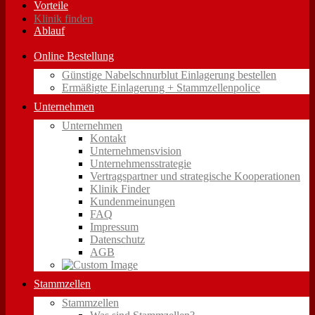
Vorteile
Klinik finden
Ablauf
Online Bestellung
Günstige Nabelschnurblut Einlagerung bestellen
Ermäßigte Einlagerung + Stammzellenpolice
Unternehmen
Unternehmen
Kontakt
Unternehmensvision
Unternehmensstrategie
Vertragspartner und strategische Kooperationen
Klinik Finder
Kundenmeinungen
FAQ
Impressum
Datenschutz
AGB
Stammzellen
Stammzellen