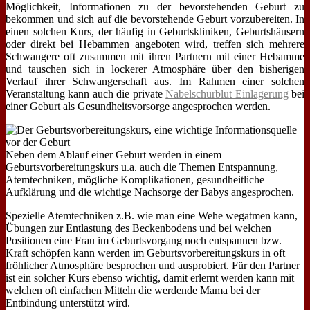
Möglichkeit, Informationen zu der bevorstehenden Geburt zu
bekommen und sich auf die bevorstehende Geburt vorzubereiten. In
einen solchen Kurs, der häufig in Geburtskliniken, Geburtshäusern
oder direkt bei Hebammen angeboten wird, treffen sich mehrere
Schwangere oft zusammen mit ihren Partnern mit einer Hebamme
und tauschen sich in lockerer Atmosphäre über den bisherigen
Verlauf ihrer Schwangerschaft aus. Im Rahmen einer solchen
Veranstaltung kann auch die private
Nabelschurblut Einlagerung
bei
einer Geburt als Gesundheitsvorsorge angesprochen werden.
Neben dem Ablauf einer Geburt werden in einem
Geburtsvorbereitungskurs u.a. auch die Themen Entspannung,
Atemtechniken, mögliche Komplikationen, gesundheitliche
Aufklärung und die wichtige Nachsorge der Babys angesprochen.
Spezielle Atemtechniken z.B. wie man eine Wehe wegatmen kann,
Übungen zur Entlastung des Beckenbodens und bei welchen
Positionen eine Frau im Geburtsvorgang noch entspannen bzw.
Kraft schöpfen kann werden im Geburtsvorbereitungskurs in oft
fröhlicher Atmosphäre besprochen und ausprobiert. Für den Partner
ist ein solcher Kurs ebenso wichtig, damit erlernt werden kann mit
welchen oft einfachen Mitteln die werdende Mama bei der
Entbindung unterstützt wird.