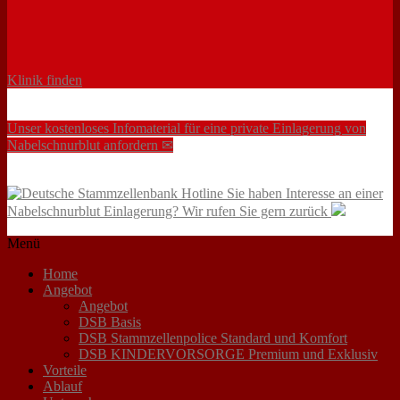
Klinik finden
Unser kostenloses Infomaterial für eine private Einlagerung von
Nabelschnurblut anfordern ✉
Sie haben Interesse an einer
Nabelschnurblut Einlagerung? Wir rufen Sie gern zurück
Menü
Home
Angebot
Angebot
DSB Basis
DSB Stammzellenpolice Standard und Komfort
DSB KINDERVORSORGE Premium und Exklusiv
Vorteile
Ablauf