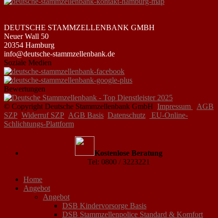
DEUTSCHE STAMMZELLENBANK GMBH
Neuer Wall 50
20354 Hamburg
info@deutsche-stammzellenbank.de
Soziale Medien
Bewertungen
© Copyright Deutsche Stammzellenbank GmbH
Impressum
AGB
SZP
Widerruf SZP
AGB Basis
Datenschutz
EU-Online-
Schlichtungs-Plattform
Kostenlose Beratung
Tel: 0800 / 3223221
Home
Angebot
Angebot
DSB Kindervorsorge Basis
DSB Stammzellenpolice Standard & Komfort